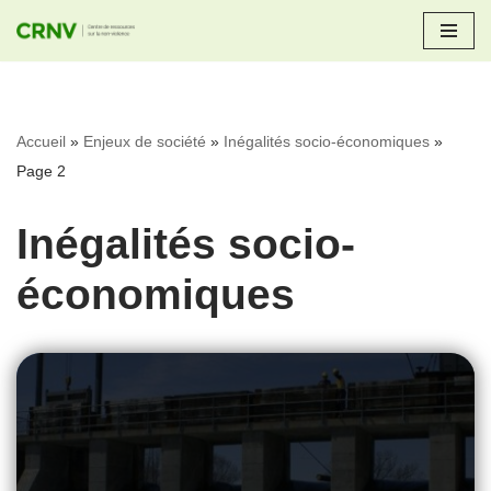
Aller
au
contenu
Accueil
»
Enjeux de société
»
Inégalités socio-économiques
»
Page 2
Inégalités socio-
économiques