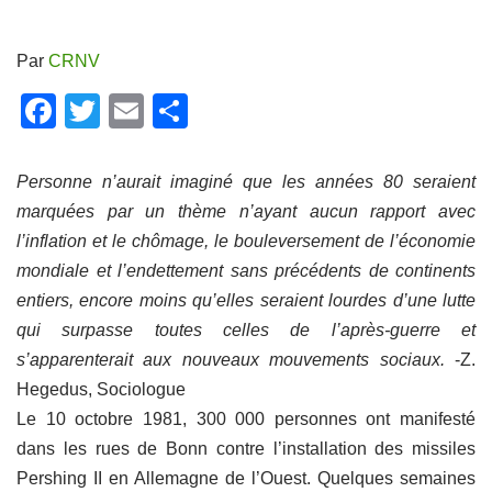
Par
CRNV
F
T
E
P
a
wi
m
ar
c
tt
ail
ta
Personne n’aurait imaginé que les années 80 seraient
e
er
g
marquées par un thème n’ayant aucun rapport avec
l’inflation et le chômage, le bouleversement de l’économie
b
er
mondiale et l’endettement sans précédents de continents
o
entiers, encore moins qu’elles seraient lourdes d’une lutte
o
qui surpasse toutes celles de l’après-guerre et
k
s’apparenterait aux nouveaux mouvements sociaux.
-Z.
Hegedus, Sociologue
Le 10 octobre 1981, 300 000 personnes ont manifesté
dans les rues de Bonn contre l’installation des missiles
Pershing II en Allemagne de l’Ouest. Quelques semaines