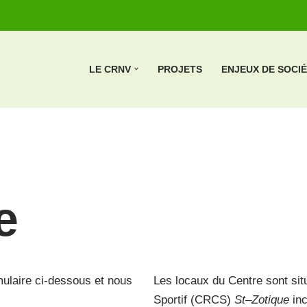
LE CRNV
PROJETS
ENJEUX DE SOCI
e
mulaire ci-dessous et nous
Les locaux du Centre sont si
Sportif (CRCS)
St
–
Zotique
inc