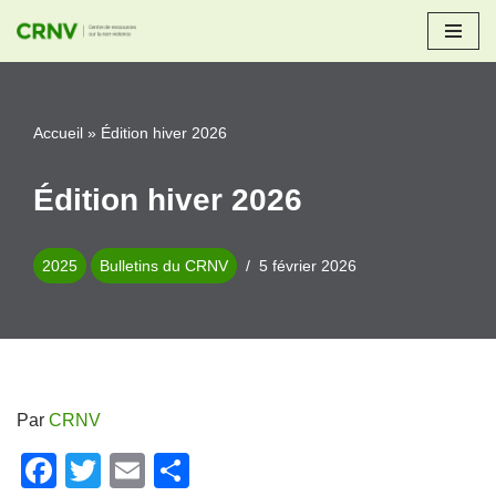
Aller
au
contenu
Accueil
»
Édition hiver 2026
Édition hiver 2026
2025
Bulletins du CRNV
5 février 2026
Par
CRNV
F
T
E
P