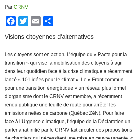
Par
CRNV
F
T
E
P
a
wi
m
ar
Visions citoyennes d’alternatives
c
tt
ail
ta
e
er
g
Les citoyens sont en action. L’équipe du « Pacte pour la
b
er
transition » qui vise la mobilisation des citoyens à agir
o
dans leur quotidien face à la crise climatique a récemment
o
lancé « 101 idées pour le climat ». Le « Front commun
k
pour une transition énergétique » un réseau plus formel
d’organisme dont le CRNV est membre, a récemment
rendu publique une feuille de route pour arrêter les
émissions nettes de carbone (Québec ZéN). Pour faire
face à l’Urgence climatique, l’équipe de la Déclaration un
partenariat initié par le CRNV fait circuler des propositions
de chantiers qui nécessitent une mise en œuvre urgente, «