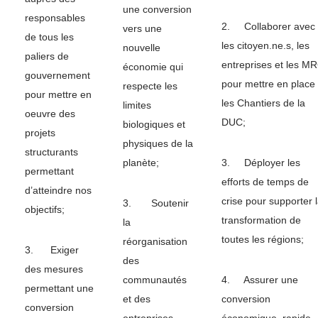
une conversion
responsables
2. Collaborer avec
vers une
de tous les
les citoyen.ne.s, les
nouvelle
paliers de
entreprises et les M
économie qui
gouvernement
pour mettre en place
respecte les
pour mettre en
les Chantiers de la
limites
oeuvre des
DUC;
biologiques et
projets
physiques de la
structurants
planète;
3. Déployer les
permettant
efforts de temps de
d’atteindre nos
crise pour supporter 
3. Soutenir
objectifs;
transformation de
la
toutes les régions;
réorganisation
3. Exiger
des
des mesures
communautés
4. Assurer une
permettant une
et des
conversion
conversion
entreprises
économique, rapide,