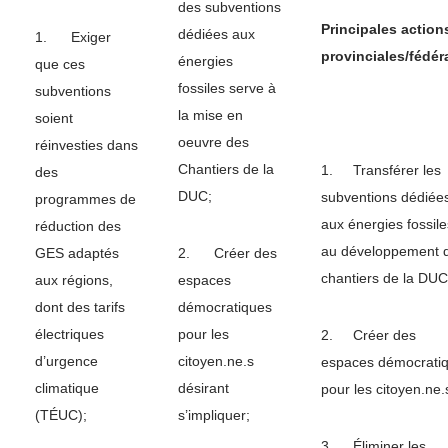
des subventions
Principales action
dédiées aux
1. Exiger
provinciales/fédér
énergies
que ces
fossiles serve à
subventions
la mise en
soient
oeuvre des
réinvesties dans
Chantiers de la
1. Transférer les
des
DUC;
subventions dédiée
programmes de
aux énergies fossile
réduction des
au développement 
GES adaptés
2. Créer des
chantiers de la DUC
aux régions,
espaces
dont des tarifs
démocratiques
électriques
pour les
2. Créer des
d’urgence
citoyen.ne.s
espaces démocrati
climatique
désirant
pour les citoyen.ne.
(TÉUC);
s’impliquer;
3. Éliminer les