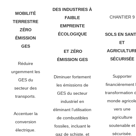
DES INDUSTRIES À
MOBILITÉ
CHANTIER 9
FAIBLE
TERRESTRE
EMPREINTE
ZÉRO
ÉCOLOGIQUE
SOLS EN SAN
ÉMISSION
ET
GES
AGRICULTUR
ET ZÉRO
SÉCURISÉE
ÉMISSION GES
Réduire
urgemment les
Supporter
Diminuer fortement
GES du
financièrement 
les émissions de
secteur des
transformation 
GES du secteur
transports.
monde agricol
industriel en
vers une
éliminant l’utilisation
Accentuer la
agriculture
de combustibles
conversion
soutenable et
fossiles, incluant le
électrique.
sécurisée.
gaz de schiste, et