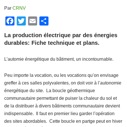
Par
CRNV
F
T
E
P
a
wi
m
ar
La production électrique par des énergies
c
tt
ail
ta
durables: Fiche technique et plans.
e
er
g
b
er
L’automie énergétique du bâtiment, un incontournable.
o
o
Peu importe la vocation, ou les vocations qu’on envisage
k
greffer à ces salles polyvalentes, on doit voir à l’autonomie
énergétique du site. La boucle géothermique
communautaire permettant de puiser la chaleur du sol et
de la distribuer à divers bâtiments communautaire devient
indispensable. Il faut en premier lieu garder l’opération
des sites abordables. Cette boucle en partge peut en hiver