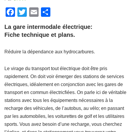
F
T
E
P
a
wi
m
ar
La gare intermodale électrique:
c
tt
ail
ta
Fiche technique et plans.
e
er
g
b
er
Réduire la dépendance aux hydrocarbures.
o
o
Le virage du transport tout électrique doit être pris
k
rapidement. On doit voir émerger des stations de services
électriques, idéalement en conjonction avec les gares de
transport en commun électricfiées. On parle ici de véritable
stations avec tous les équipements nécessaires à la
recharge des véhicules, de l’autobus, au vélo; en passant
par les automobiles, les voiturettes de golf et les utilitaires
sports. Vous avez besoin d’une recharge, vous cherchez