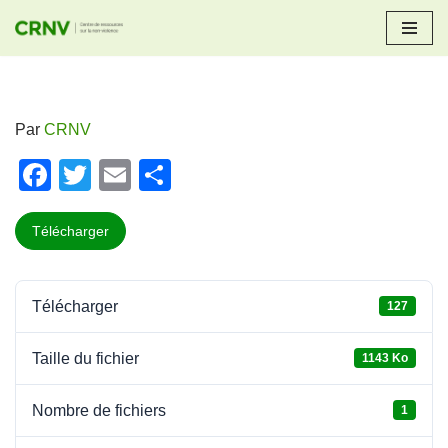
Aller
au
contenu
Par
CRNV
F
T
E
P
a
wi
m
ar
c
tt
ail
ta
Télécharger
e
er
g
b
er
Télécharger
127
o
o
Taille du fichier
1143 Ko
k
Nombre de fichiers
1