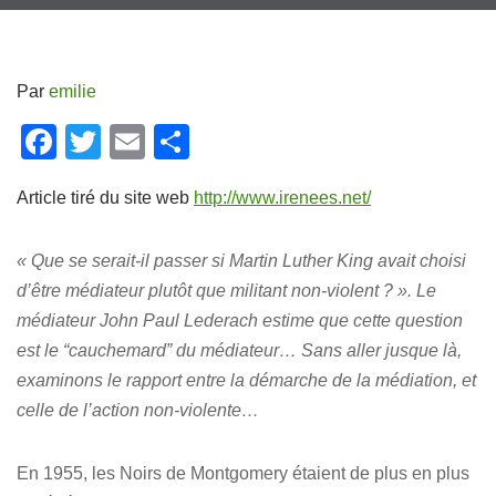
Par
emilie
F
T
E
P
a
wi
m
ar
Article tiré du site web
http://www.irenees.net/
c
tt
ail
ta
e
er
g
« Que se serait-il passer si Martin Luther King avait choisi
b
er
d’être médiateur plutôt que militant non-violent ? ». Le
o
médiateur John Paul Lederach estime que cette question
o
est le “cauchemard” du médiateur… Sans aller jusque là,
k
examinons le rapport entre la démarche de la médiation, et
celle de l’action non-violente…
En 1955, les Noirs de Montgomery étaient de plus en plus