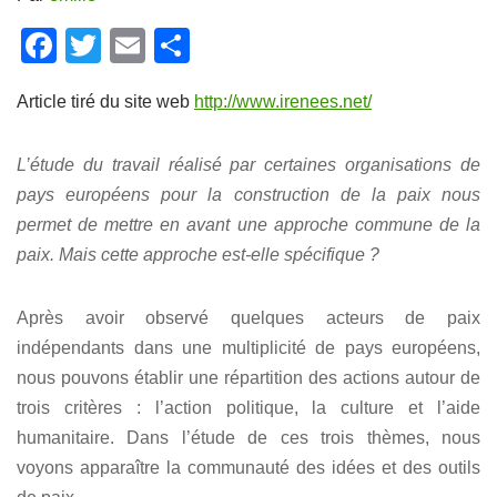
F
T
E
P
a
wi
m
ar
Article tiré du site web
http://www.irenees.net/
c
tt
ail
ta
e
er
g
L’étude du travail réalisé par certaines organisations de
b
er
pays européens pour la construction de la paix nous
o
permet de mettre en avant une approche commune de la
o
paix. Mais cette approche est-elle spécifique ?
k
Après avoir observé quelques acteurs de paix
indépendants dans une multiplicité de pays européens,
nous pouvons établir une répartition des actions autour de
trois critères : l’action politique, la culture et l’aide
humanitaire. Dans l’étude de ces trois thèmes, nous
voyons apparaître la communauté des idées et des outils