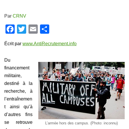
Par
CRNV
F
T
E
P
a
wi
m
ar
Écrit par
www.AntiRecrutement.info
c
tt
ail
ta
e
er
g
Du
b
er
financement
o
militaire,
o
destiné à la
k
recherche, à
l’entraînemen
t ainsi qu’à
d’autres fins
se retrouve
L’armée hors des campus. (Photo: inconnu)