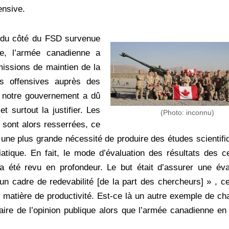
ensive.
e du côté du FSD survenue
e, l’armée canadienne a
issions de maintien de la
s offensives auprès des
 notre gouvernement a dû
t surtout la justifier. Les
(Photo: inconnu)
sont alors resserrées, ce
eu une plus grande nécessité de produire des études scientif
atique. En fait, le mode d’évaluation des résultats des c
 a été revu en profondeur. Le but était d’assurer une éva
 un cadre de redevabilité [de la part des chercheurs] » , c
 matière de productivité. Est-ce là un autre exemple de c
taire de l’opinion publique alors que l’armée canadienne en 