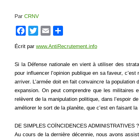
Par
CRNV
F
T
E
P
a
wi
m
ar
Écrit par
www.AntiRecrutement.info
c
tt
ail
ta
e
er
g
Si la Défense nationale en vient à utiliser des stra
b
er
pour influencer l’opinion publique en sa faveur, c’est
o
arriver. L’armée doit en fait convaincre la population d
o
expansion. On peut comprendre que les militaires e
k
relèvent de la manipulation politique, dans l’espoir d
améliorer le sort de la planète, que c’est en faisant la
DE SIMPLES COÏNCIDENCES ADMINISTRATIVES ?
Au cours de la dernière décennie, nous avons assisté