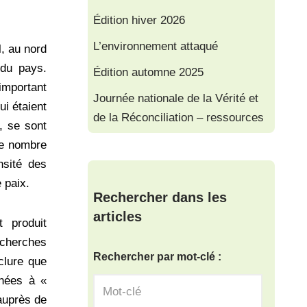
Édition hiver 2026
L’environnement attaqué
l, au nord
 du pays.
Édition automne 2025
important
Journée nationale de la Vérité et
i étaient
de la Réconciliation – ressources
e, se sont
Le nombre
nsité des
 paix.
Rechercher dans les
articles
 produit
echerches
Rechercher par mot-clé :
clure que
inées à «
auprès de