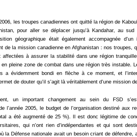
 2006, les troupes canadiennes ont quitté la région de Kabou
nistan, pour aller se déplacer jusqu’à Kandahar, au sud
nsition géographique était également accompagnée d’un 
 de la mission canadienne en Afghanistan : nos troupes, qu
 affectées à assurer la stabilité dans une région tranquill
 en pleine zone de combat dans une région très instable. 
es a évidemment bondi en flèche à ce moment, et l’inte
rmet de douter qu’il s’agit là véritablement d’une mission de
ment, un important changement au sein du FSD s’est
e l’année 2005, le budget de l’organisation destiné aux r
otal a été augmenté de 25 %). Il est donc légitime de con
sitaires, qui n’ont rien d’indépendantes et qui sont dest
ù la Défense nationale avait un besoin criant de défendre, 