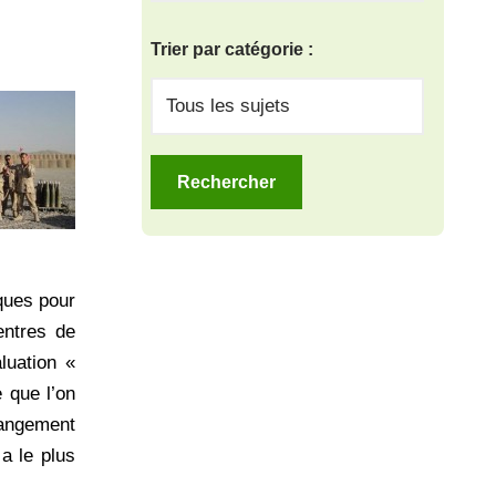
Trier par catégorie :
iques pour
entres de
luation «
e que l’on
hangement
a le plus