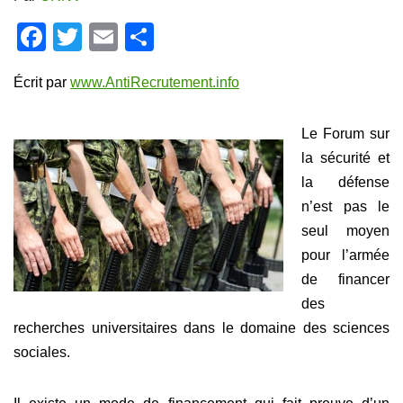
F
T
E
P
a
wi
m
ar
Écrit par
www.AntiRecrutement.info
c
tt
ail
ta
e
er
g
Le Forum sur
b
er
la sécurité et
o
la défense
o
n’est pas le
k
seul moyen
pour l’armée
de financer
des
recherches universitaires dans le domaine des sciences
sociales.