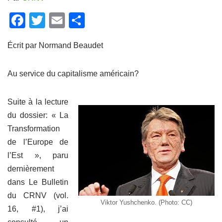
F
T
E
P
a
wi
m
ar
Écrit par Normand Beaudet
c
tt
ail
ta
e
er
g
Au service du capitalisme américain?
b
er
o
Suite à la lecture
o
du dossier: « La
k
Transformation
de l’Europe de
l’Est », paru
dernièrement
dans Le Bulletin
du CRNV (vol.
Viktor Yushchenko. (Photo: CC)
16, #1), j’ai