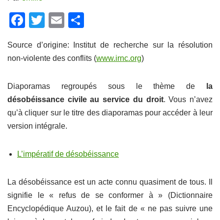
F
T
E
P
a
wi
m
ar
Source d’origine: Institut de recherche sur la résolution
c
tt
ail
ta
non-violente des conflits (
www.irnc.org
)
e
er
g
b
er
Diaporamas regroupés sous le thème de
la
o
désobéissance civile au service du droit
. Vous n’avez
o
qu’à cliquer sur le titre des diaporamas pour accéder à leur
k
version intégrale.
L’impératif de désobéissance
La désobéissance est un acte connu quasiment de tous. Il
signifie le « refus de se conformer à » (Dictionnaire
Encyclopédique Auzou), et le fait de « ne pas suivre une