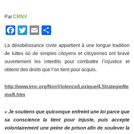
Par
CRNV
F
T
E
P
a
wi
m
ar
La désobéissance civile appartient à une longue tradition
c
tt
ail
ta
de luttes où de simples citoyens et citoyennes ont bravé
e
er
g
ouvertement les interdits pour combattre l’injustice et
b
er
obtenir des droits que l’on tient pour acquis.
o
o
http://www.irnc.org/NonViolence/Lexique/4.Strategie/Ite
k
ms/6.htm
« Je soutiens que quiconque enfreint une loi parce que
sa conscience la tient pour injuste, puis accepte
volontairement une peine de prison afin de soulever la