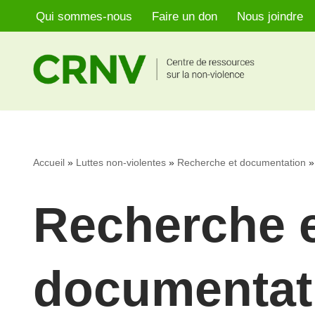
Qui sommes-nous
Faire un don
Nous joindre
Aller
au
contenu
Accueil
»
Luttes non-violentes
»
Recherche et documentation
Recherche 
documentat