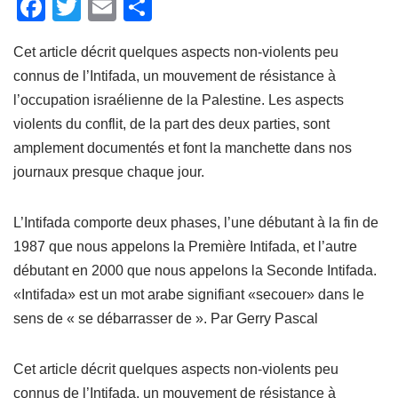
F
T
E
P
a
wi
m
ar
Cet article décrit quelques aspects non-violents peu
c
tt
ail
ta
connus de l’Intifada, un mouvement de résistance à
e
er
g
l’occupation israélienne de la Palestine. Les aspects
b
er
violents du conflit, de la part des deux parties, sont
o
amplement documentés et font la manchette dans nos
o
journaux presque chaque jour.
k
L’Intifada comporte deux phases, l’une débutant à la fin de
1987 que nous appelons la Première Intifada, et l’autre
débutant en 2000 que nous appelons la Seconde Intifada.
«Intifada» est un mot arabe signifiant «secouer» dans le
sens de « se débarrasser de ».
Par Gerry Pascal
Cet article décrit quelques aspects non-violents peu
connus de l’Intifada, un mouvement de résistance à