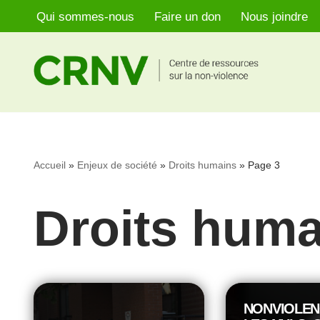
Qui sommes-nous
Faire un don
Nous joindre
Aller
au
contenu
Accueil
»
Enjeux de société
»
Droits humains
»
Page 3
Droits huma
NONVIOLEN