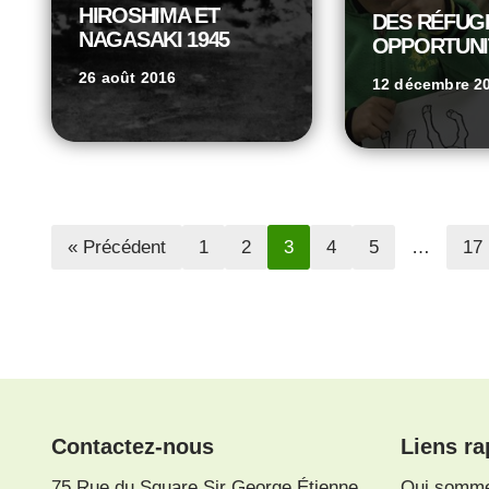
HIROSHIMA ET
DES RÉFUGI
NAGASAKI 1945
OPPORTUNI
26 août 2016
12 décembre 2
« Précédent
1
2
3
4
5
…
17
Contactez-nous
Liens ra
75 Rue du Square Sir George Étienne
Qui somm