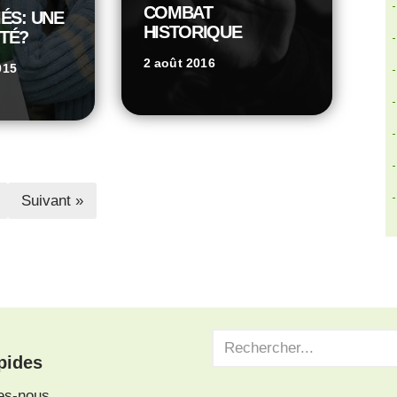
COMBAT
ÉS: UNE
HISTORIQUE
TÉ?
2 août 2016
015
Suivant »
pides
es-nous