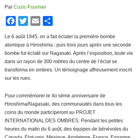
Par
Cozic-Fournier
F
T
E
P
a
wi
m
ar
Le 6 août 1945, on a fait éclater la première bombe
c
tt
ail
ta
atomique à Hiroshima ; puis trois jours après une seconde
e
er
g
bombe fut éclaté sur Nagasaki. Après l’exposition, toute vie
b
er
dans un rayon de 300 mètres du centre de l’éclat se
o
transforma en ombres. Un témoignage affreusement inscrit
o
sur les rues.
k
Pour commémorer le 4o sème anniversaire de
Hiroshima/Nagasaki, des communautés dans tous les
coins du monde participeront au PROJET
INTERNATIONAL DES OMBRES. Pendant les petites
heures du matin du 6 août, des équipes de bénévoles du
Canada, État-unis, Mexique, Angleterre, France, Espagne,