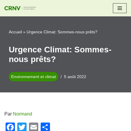
Aller
au
Accueil
»
Urgence Climat: Sommes-nous prêts?
contenu
Urgence Climat: Sommes-
nous prêts?
Environnement et climat
5 août 2022
Par
Normand
F
T
E
P