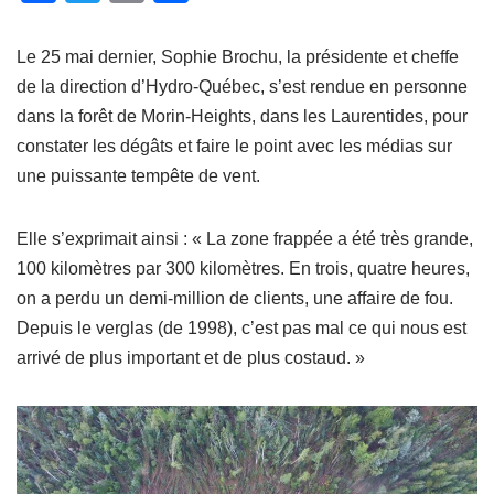
a
wi
m
ar
c
tt
ail
ta
Le 25 mai dernier, Sophie Brochu, la présidente et cheffe
e
er
g
de la direction d’Hydro-Québec, s’est rendue en personne
dans la forêt de Morin-Heights, dans les Laurentides, pour
b
er
constater les dégâts et faire le point avec les médias sur
o
une puissante tempête de vent.
o
k
Elle s’exprimait ainsi : « La zone frappée a été très grande,
100 kilomètres par 300 kilomètres. En trois, quatre heures,
on a perdu un demi-million de clients, une affaire de fou.
Depuis le verglas (de 1998), c’est pas mal ce qui nous est
arrivé de plus important et de plus costaud. »