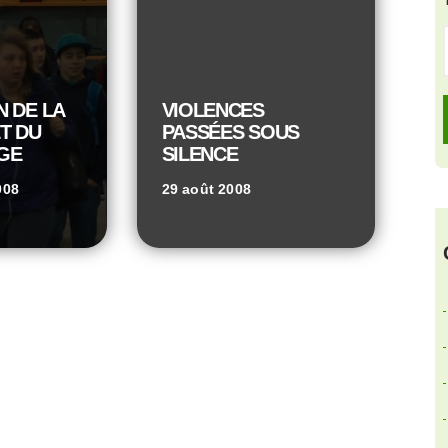
 DE LA
VIOLENCES
T DU
PASSÉES SOUS
GE
SILENCE
008
29 août 2008