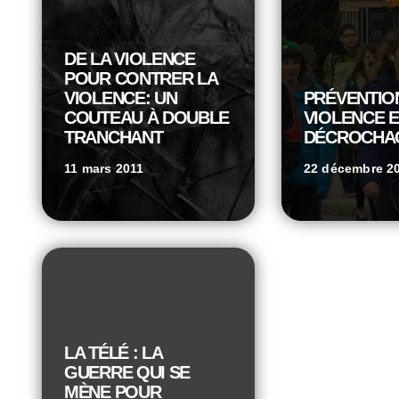
DE LA VIOLENCE
POUR CONTRER LA
VIOLENCE: UN
PRÉVENTION
COUTEAU À DOUBLE
VIOLENCE E
TRANCHANT
DÉCROCHA
11 mars 2011
22 décembre 2
LA TÉLÉ : LA
GUERRE QUI SE
MÈNE POUR