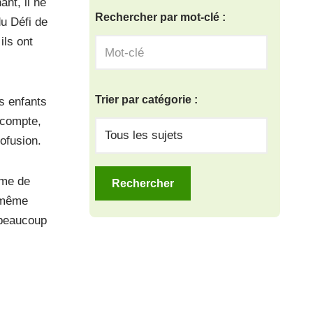
ant, il ne
Rechercher par mot-clé :
du Défi de
ils ont
Trier par catégorie :
s enfants
u compte,
rofusion.
ime de
a même
t beaucoup
end les
 Défi