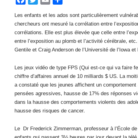
a
wi
m
ar
Les enfants et les ados sont particulièrement vulnérab
c
tt
ail
ta
chercheurs ont mesuré la corrélation entre l’expositio
e
er
g
corrélations. Elle est plus élevée que celle entre l’e
b
er
entre l’exposition au plomb et l’activité cérébrale, e
o
Gentile et Craig Anderson de l’Université de l’Iowa e
o
k
Les jeux vidéo de type FPS (Qui est-ce qui va faire f
chiffre d’affaires annuel de 10 milliards $ US. La mo
a constaté que les jeunes affichent un comportement 
pensées agressives, hausse de 17% des réponses vio
dans la hausse des comportements violents des adol
hausse des risques de cancer.
Le Dr Frederick Zimmerman, professeur à l’École de 
enfants qui passent 3½ heures par jour devant la télé