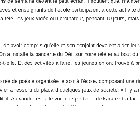
ns de semaine devant le petit écran, il soutient que, mainten
èves et enseignants de l’école participaient à cette activité 
la télé, les jeux vidéo ou l’ordinateur, pendant 10 jours, mais 
dit avoir compris qu’elle et son conjoint devaient aider leur
 On a installé la pancarte du Défi sur notre télé et au bout d
t-elle. Et des activités à faire, les jeunes en ont trouvé à p
oirée de poésie organisée le soir à l’école, composant une r
ivier a ressorti du placard quelques jeux de société. « Il y 
t-il. Alexandre est allé voir un spectacle de karaté et a fai
nsemble au lieu d’écouter la télé », lance-t-il.
« jeûne » a été bénéfique à la sienne. « C’est sûr que ça r
pendant ces 10 jours ». Tous ceux qui essayent de relever le