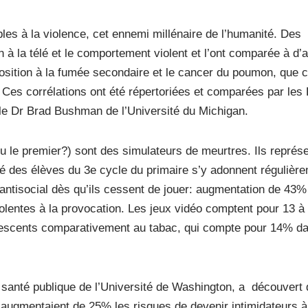
les à la violence, cet ennemi millénaire de l’humanité. Des
n à la télé et le comportement violent et l’ont comparée à d’
xposition à la fumée secondaire et le cancer du poumon, que c
tc. Ces corrélations ont été répertoriées et comparées par le
t le Dr Brad Bushman de l’Université du Michigan.
eu le premier?) sont des simulateurs de meurtres. Ils représ
itié des élèves du 3e cycle du primaire s’y adonnent régulièr
antisocial dès qu’ils cessent de jouer: augmentation de 43%
lentes à la provocation. Les jeux vidéo comptent pour 13 
escents comparativement au tabac, qui compte pour 14% da
santé publique de l’Université de Washington, a découvert 
 augmentaient de 25% les risques de devenir intimidateurs à