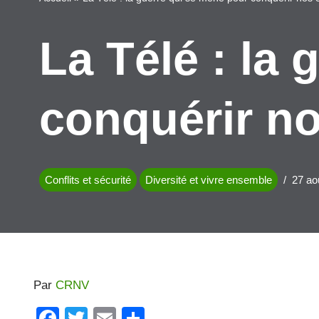
La Télé : la
conquérir no
Conflits et sécurité
Diversité et vivre ensemble
27 ao
Par
CRNV
F
T
E
P