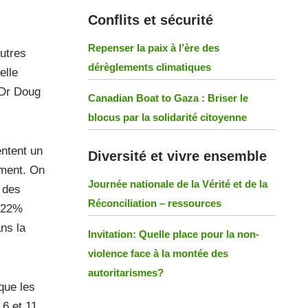
Conflits et sécurité
Repenser la paix à l’ère des
autres
dérèglements climatiques
elle
s Dr Doug
Canadian Boat to Gaza : Briser le
blocus par la solidarité citoyenne
entent un
Diversité et vivre ensemble
ement. On
Journée nationale de la Vérité et de la
 des
Réconciliation – ressources
à 22%
ns la
Invitation: Quelle place pour la non-
violence face à la montée des
autoritarismes?
que les
 6 et 11