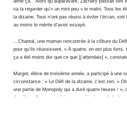
aimé ça.’’ Alors qu’auparavant, Zachary passait ses fi
va la regarder qu’« un mini peu » le matin. Tous les él
la dizaine. Tous n’ont pas réussi à éviter l’écran, soit 
au moins le mérite d’avoir essayé.
…Chantal, une maman rencontrée à la clôture du Défi, 
pour qu’ils réussissent. « À quatre, on est plus forts.
ça a été moins dur que ce que [j’attendais] », constate-
Margot, élève de troisième année, a participé à une s
circonstance : « Le Défi de la dizaine, c’est zen. » Ol
une partie de Monopoly qui a duré quatre heures ! », di
de vélo. « Au souper, j’ai remarqué qu’on parlait plus e
[…] Mère de deux enfants, Chantal a remarqué que ce 
liens plus forts. Mes enfants ont plus joué ensemble 