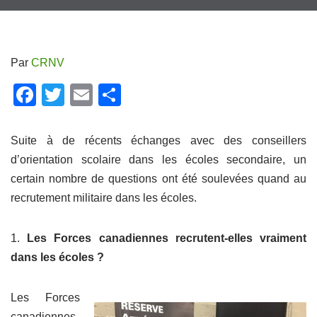
Par
CRNV
F
T
E
P
a
wi
m
ar
c
tt
ail
ta
Suite à de récents échanges avec des conseillers
e
er
g
d’orientation scolaire dans les écoles secondaire, un
certain nombre de questions ont été soulevées quand au
b
er
recrutement militaire dans les écoles.
o
o
1.
Les Forces canadiennes recrutent-elles vraiment
k
dans les écoles ?
Les Forces
canadiennes