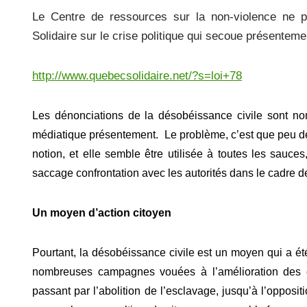
a
wi
m
ar
Le Centre de ressources sur la non-violence ne p
c
tt
ail
ta
Solidaire sur le crise politique qui secoue présentem
e
er
g
b
er
http://www.quebecsolidaire.net/?s=loi+78
o
o
Les dénonciations de la désobéissance civile sont n
k
médiatique présentement. Le problème, c’est que peu d
notion, et elle semble être utilisée à toutes les sauces,
saccage confrontation avec les autorités dans le cadre de 
Un moyen d’action citoyen
Pourtant, la désobéissance civile est un moyen qui a ét
nombreuses campagnes vouées à l’amélioration des 
passant par l’abolition de l’esclavage, jusqu’à l’oppos