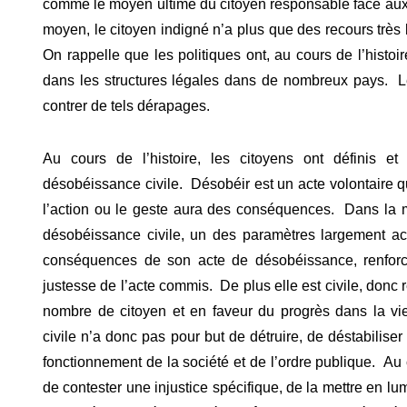
comme le moyen ultime du citoyen responsable face aux i
moyen, le citoyen indigné n’a plus que des recours très l
On rappelle que les politiques ont, au cours de l’histoi
dans les structures légales dans de nombreux pays. Le
contrer de tels dérapages.
Au cours de l’histoire, les citoyens ont définis et
désobéissance civile. Désobéir est un acte volontaire q
l’action ou le geste aura des conséquences. Dans la 
désobéissance civile, un des paramètres largement acc
conséquences de son acte de désobéissance, renforcé
justesse de l’acte commis. De plus elle est civile, donc re
nombre de citoyen et en faveur du progrès dans la vi
civile n’a donc pas pour but de détruire, de déstabiliser l
fonctionnement de la société et de l’ordre publique. Au c
de contester une injustice spécifique, de la mettre en lum