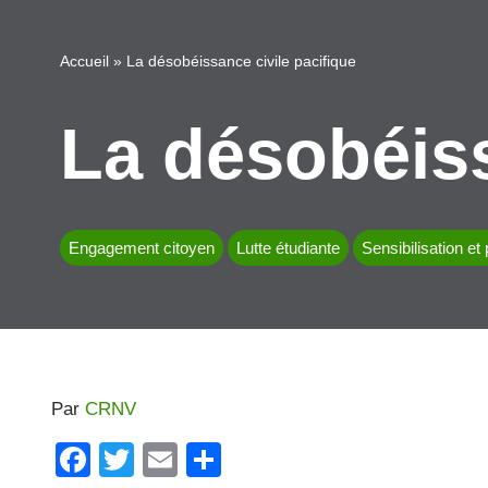
Accueil
»
La désobéissance civile pacifique
La désobéiss
Engagement citoyen
Lutte étudiante
Sensibilisation et
Par
CRNV
F
T
E
P