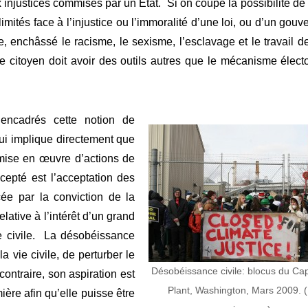
njustices commises par un État. Si on coupe la possibilité de 
imités face à l’injustice ou l’immoralité d’une loi, ou d’un gou
re, enchâssé le racisme, le sexisme, l’esclavage et le travail d
 citoyen doit avoir des outils autres que le mécanisme élect
 encadrés cette notion de
ui implique directement que
mise en œuvre d’actions de
epté est l’acceptation des
e par la conviction de la
lative à l’intérêt d’un grand
e civile. La désobéissance
a vie civile, de perturber le
Désobéissance civile: blocus du Cap
ontraire, son aspiration est
Plant, Washington, Mars 2009. 
ière afin qu’elle puisse être