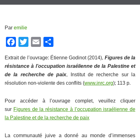
Par
emilie
F
T
E
P
a
wi
m
ar
Extrait de l’ouvrage: Étienne Godinot (2014),
Figures de la
c
tt
ail
ta
résistance à l’occupation israélienne de la Palestine et
e
er
g
de la recherche de paix
, Institut de recherche sur la
b
er
résolution non-violente des conflits (
www.inrc.org
); 113 p.
o
o
Pour accéder à l’ouvrage complet, veuillez cliquer
k
sur
Figures de la résistance à l’occupation israélienne de
la Palestine et de la recherche de paix
La communauté juive a donné au monde d’immenses