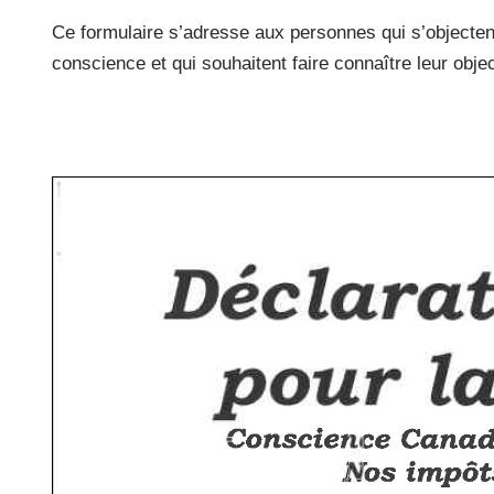
a
wi
m
ar
Ce formulaire s’adresse aux personnes qui s’objectent
c
tt
ail
ta
conscience et qui souhaitent faire connaître leur obj
e
er
g
b
er
o
o
k