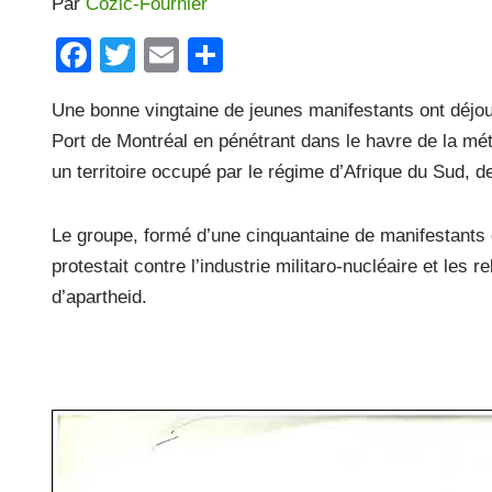
Par
Cozic-Fournier
F
T
E
P
a
wi
m
ar
Une bonne vingtaine de jeunes manifestants ont déjou
c
tt
ail
ta
Port de Montréal en pénétrant dans le havre de la métr
e
er
g
un territoire occupé par le régime d’Afrique du Sud, d
b
er
o
Le groupe, formé d’une cinquantaine de manifestants e
o
protestait contre l’industrie militaro-nucléaire et les
k
d’apartheid.