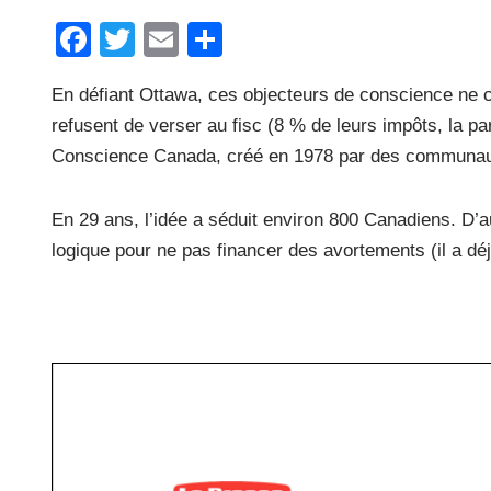
F
T
E
P
a
wi
m
ar
En défiant Ottawa, ces objecteurs de conscience ne che
c
tt
ail
ta
refusent de verser au fisc (8 % de leurs impôts, la pa
e
er
g
Conscience Canada, créé en 1978 par des communauté
b
er
o
En 29 ans, l’idée a séduit environ 800 Canadiens. D’
o
logique pour ne pas financer des avortements (il a dé
k