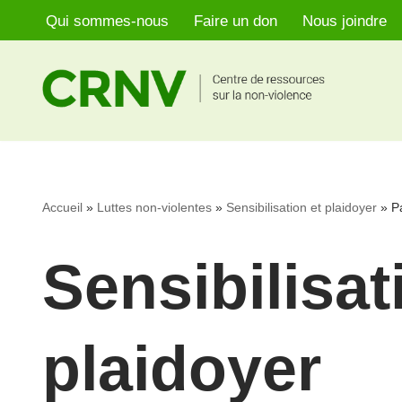
Qui sommes-nous
Faire un don
Nous joindre
Aller
au
contenu
Accueil
»
Luttes non-violentes
»
Sensibilisation et plaidoyer
»
P
Sensibilisat
plaidoyer