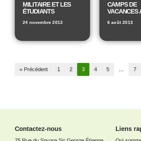
MILITAIRE ET LES
CAMPS DE
ÉTUDIANTS
VACANCES 
24 novembre 2013
6 août 2013
« Précédent
1
2
3
4
5
…
7
Contactez-nous
Liens ra
75 Rue du Square Sir George Étienne
Qui somm