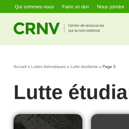
Qui sommes-nous
Faire un don
Nous joindre
Aller
au
contenu
Accueil
»
Luttes thématiques
»
Lutte étudiante
»
Page 3
Lutte étudia