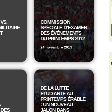
VS.
COMMISSION
MILITAIRE
SPÉCIALE D’EXAMEN
T
DES ÉVÉNEMENTS
DU PRINTEMPS 2012
24 novembre 2013
DE LA LUTTE
ÉTUDIANTE AU
PRINTEMPS ÉRABLE
À
: UN NOUVEAU
 DES
JALON DANS