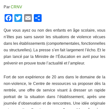
Par
CRNV
F
T
E
P
a
wi
m
ar
Que vous ayez ou non des enfants en âge scolaire, vous
c
tt
ail
ta
n’êtes pas sans savoir les situations de violence vécues
e
er
g
dans les établissements (comportementales, fonctionnelles
b
er
ou structurelles). La presse s’en fait largement l’écho. Et le
o
plan lancé par la Ministre de l’Éducation en avril pour les
o
prévenir en prouve toute l’actualité et l’ampleur.
k
Fort de son expérience de 20 ans dans le domaine de la
non-violence, le Centre de ressources va proposer dès la
rentrée, une offre de service visant à dresser un rapide
portrait de la situation dans l’établissement, après une
journée d’observation et de rencontres. Une idée originale