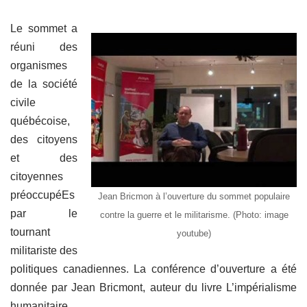
a
wi
m
ar
c
tt
ail
ta
Le sommet a
e
er
g
réuni des
organismes
b
er
de la société
o
civile
o
québécoise,
k
des citoyens
et des
citoyennes
préoccupéEs
Jean Bricmon à l’ouverture du sommet populaire
par le
contre la guerre et le militarisme. (Photo: image
tournant
youtube)
militariste des
politiques canadiennes. La conférence d’ouverture a été
donnée par Jean Bricmont, auteur du livre L’impérialisme
humanitaire.