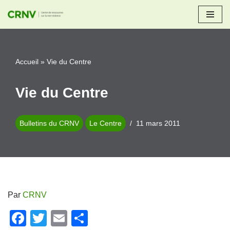
Aller
au
contenu
Accueil
»
Vie du Centre
Vie du Centre
Bulletins du CRNV
Le Centre
11 mars 2011
Par
CRNV
F
T
E
P