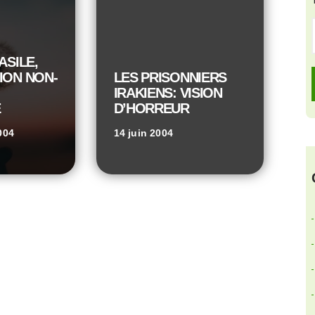
ASILE,
ION NON-
LES PRISONNIERS
IRAKIENS: VISION
E
D’HORREUR
004
14 juin 2004