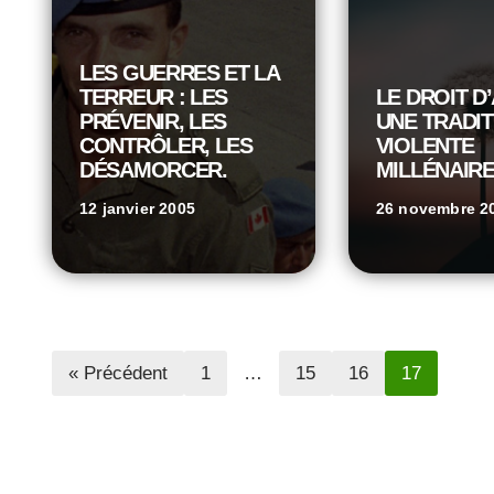
LES GUERRES ET LA
TERREUR : LES
LE DROIT D’
PRÉVENIR, LES
UNE TRADIT
CONTRÔLER, LES
VIOLENTE
DÉSAMORCER.
MILLÉNAIR
12 janvier 2005
26 novembre 2
« Précédent
1
…
15
16
17