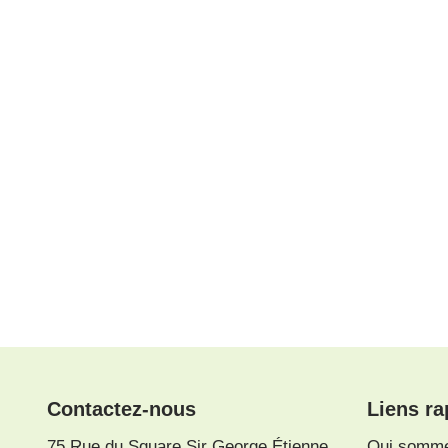
Contactez-nous
Liens ra
75 Rue du Square Sir George Étienne
Qui somm