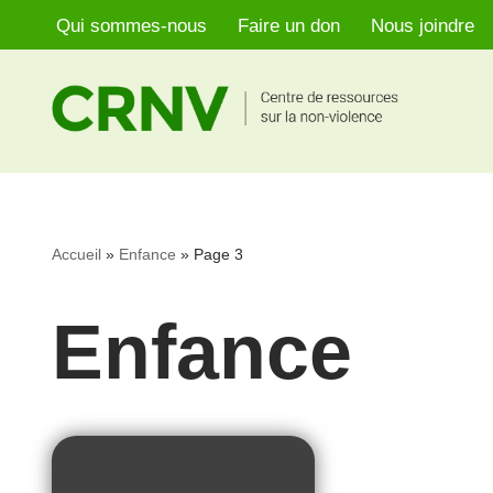
Qui sommes-nous
Faire un don
Nous joindre
Aller
au
contenu
Accueil
»
Enfance
»
Page 3
Enfance