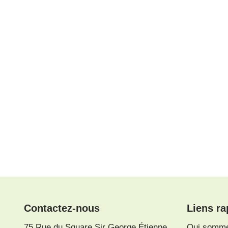
Contactez-nous
Liens ra
75 Rue du Square Sir George Étienne
Qui somm