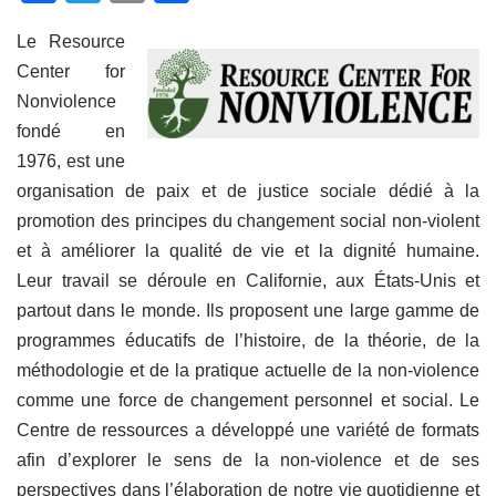
a
wi
m
ar
Le Resource
c
tt
ail
ta
Center for
e
er
g
Nonviolence
b
er
fondé en
o
1976, est une
o
organisation de paix et de justice sociale dédié à la
promotion des principes du changement social non-violent
k
et à améliorer la qualité de vie et la dignité humaine.
Leur travail se déroule en Californie, aux États-Unis et
partout dans le monde. Ils proposent une large gamme de
programmes éducatifs de l’histoire, de la théorie, de la
méthodologie et de la pratique actuelle de la non-violence
comme une force de changement personnel et social. Le
Centre de ressources a développé une variété de formats
afin d’explorer le sens de la non-violence et de ses
perspectives dans l’élaboration de notre vie quotidienne et