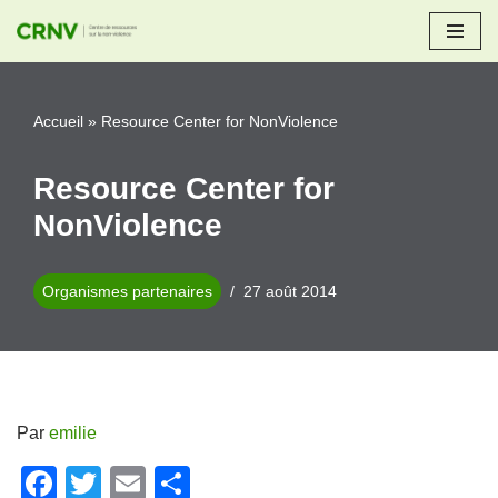
Aller
au
Accueil
»
Resource Center for NonViolence
contenu
Resource Center for
NonViolence
Organismes partenaires
27 août 2014
Par
emilie
F
T
E
P