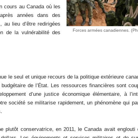
 en cours au Canada où les
s après années dans des
 au lieu d’être redirigées
Forces armées canadiennes. (Ph
n de la vulnérabilité des
ue le seul et unique recours de la politique extérieure can
té budgétaire de l’État. Les ressources financières sont co
loppement d’une justice économique élémentaire, à l’int
otre société se militarise rapidement, un phénomène qui par
.
he plutôt conservatrice, en 2011, le Canada avait englouti
 dollars. Les équipements et services militaires et de sur