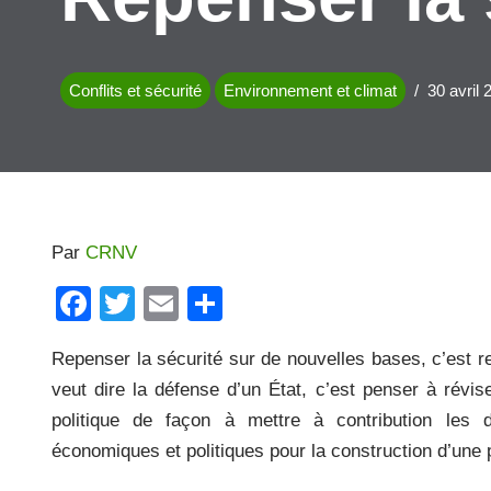
Conflits et sécurité
Environnement et climat
30 avril 
Par
CRNV
F
T
E
P
a
wi
m
ar
Repenser la sécurité sur de nouvelles bases, c’est r
c
tt
ail
ta
veut dire la défense d’un État, c’est penser à révise
e
er
g
politique de façon à mettre à contribution les d
b
er
économiques et politiques pour la construction d’une 
o