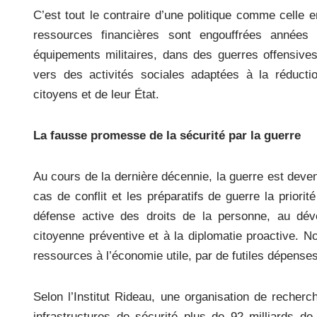
o
C’est tout le contraire d’une politique comme celle
k
ressources financières sont engouffrées année
équipements militaires, dans des guerres offensives,
vers des activités sociales adaptées à la réductio
citoyens et de leur État.
La fausse promesse de la sécurité par la guerre
Au cours de la dernière décennie, la guerre est deven
cas de conflit et les préparatifs de guerre la priori
défense active des droits de la personne, au déve
citoyenne préventive et à la diplomatie proactive. N
ressources à l’économie utile, par de futiles dépenses
Selon l’Institut Rideau, une organisation de recherc
infrastructures de sécurité plus de 92 milliards de