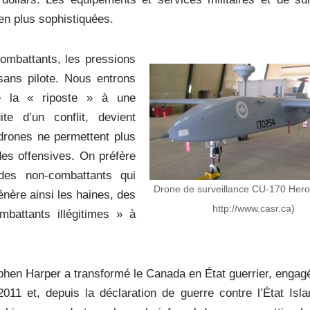
en plus sophistiquées.
ombattants, les pressions
sans pilote. Nous entrons
de la « riposte » à une
e d’un conflit, devient
drones ne permettent plus
des offensives. On préfère
 des non-combattants qui
Drone de surveillance CU-170 Hero
nère ainsi les haines, des
http://www.casr.ca)
mbattants illégitimes » à
ephen Harper a transformé le Canada en État guerrier, engag
011 et, depuis la déclaration de guerre contre l’État Isl