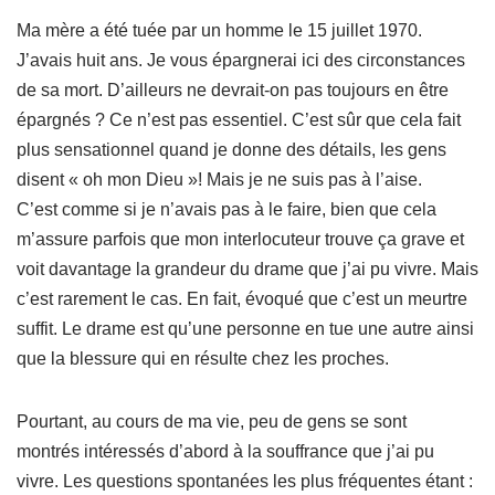
a
wi
m
ar
Ma mère a été tuée par un homme le 15 juillet 1970.
c
tt
ail
ta
J’avais huit ans. Je vous épargnerai ici des circonstances
e
er
g
de sa mort. D’ailleurs ne devrait-on pas toujours en être
b
er
épargnés ? Ce n’est pas essentiel. C’est sûr que cela fait
o
plus sensationnel quand je donne des détails, les gens
o
disent « oh mon Dieu »! Mais je ne suis pas à l’aise.
C’est comme si je n’avais pas à le faire, bien que cela
k
m’assure parfois que mon interlocuteur trouve ça grave et
voit davantage la grandeur du drame que j’ai pu vivre. Mais
c’est rarement le cas. En fait, évoqué que c’est un meurtre
suffit. Le drame est qu’une personne en tue une autre ainsi
que la blessure qui en résulte chez les proches.
Pourtant, au cours de ma vie, peu de gens se sont
montrés intéressés d’abord à la souffrance que j’ai pu
vivre. Les questions spontanées les plus fréquentes étant :