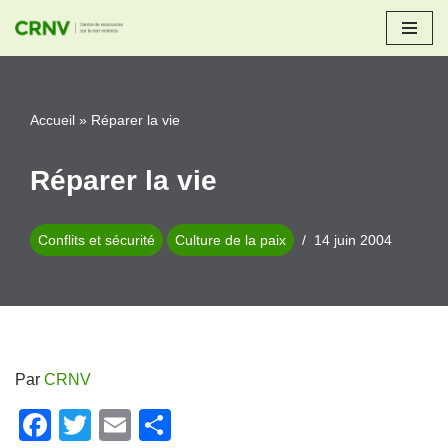
Aller
au
contenu
Accueil
»
Réparer la vie
Réparer la vie
Conflits et sécurité
Culture de la paix
14 juin 2004
Par
CRNV
F
T
E
P