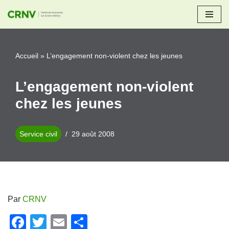
Aller
au
Accueil
»
L’engagement non-violent chez les jeunes
contenu
L’engagement non-violent
chez les jeunes
Service civil
29 août 2008
Par
CRNV
F
T
E
P