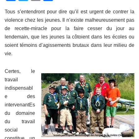
a
wi
m
ar
Tous s’entendront pour dire qu’il est urgent de contrer la
c
tt
ail
ta
violence chez les jeunes. Il n’existe malheureusement pas
e
er
g
de recette-miracle pour la faire cesser du jour au
b
er
lendemain, que les jeunes la côtoient dans les écoles ou
o
soient témoins d’agissements brutaux dans leur milieu de
o
vie.
k
Certes, le
travail
indispensabl
e des
intervenantEs
du domaine
du travail
social
constitue un