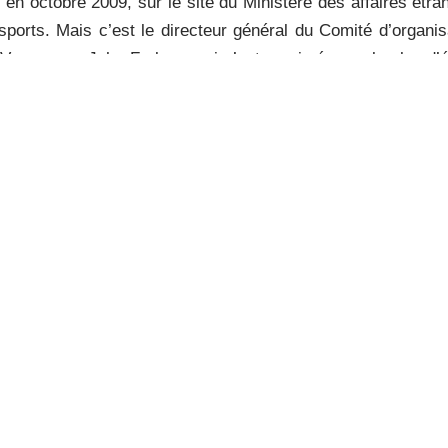
, en octobre 2009, sur le site du Ministère des affaires étr
ports. Mais c’est le directeur général du Comité d’organis
Vancouver, John Furlong, qui s’est exprimé avec le plus d’
blée générale de l’ONU préalable au passage de la résoluti
un sens vrai et durable aux yeux de tous ceux qui seront to
tilisera le pouvoir du sport afin de transformer l’esprit d’u
ncouver, j’ai pensé aux
 deux dernières semaines à
 legs humain de la Trêve
s. Eux aussi ont été les
 ont vu les uniformes des
stoniens défiler dans leur
e qu’ils conserveront de la
e…