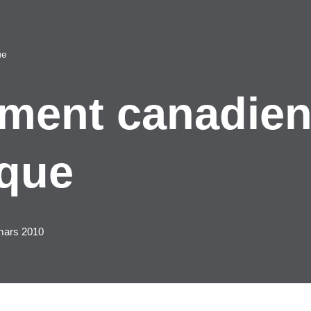
ue
ment canadien
ique
mars 2010