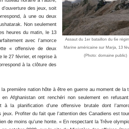
n fuseau horaire à l’autre,
 d’ouverture des jeux, soit
orrespond, à une ou deux
Mushatarak. Non seulement
es heures du matin, le 13
Assaut du 1er bataillon du 6e régi
arfaitement avec l’amorce
Marine américaine sur Marja, 13 fév
tte « offensive de deux
(Photo: domaine public)
e 27 février, et reprise à
rrespond à la clôture des
nt la première nation hôte à être en guerre au moment de la 
 en Afghanistan ont renchéri non seulement en refusant
t à la planification d’une offensive brutale dont l’amo
jeux. Profiter du fait que l’attention des Canadiens est tou
ien de moins qu’une honte. « En respectant la Trêve olympi