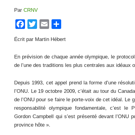
Par
CRNV
F
T
E
P
a
wi
m
ar
Écrit par Martin Hébert
c
tt
ail
ta
e
er
g
En prévision de chaque année olympique, le protocol
b
er
de l’une des traditions les plus centrales aux idéaux 
o
o
Depuis 1993, cet appel prend la forme d’une résolu
k
l’ONU. Le 19 octobre 2009, c’était au tour du Canad
de l’ONU pour se faire le porte-voix de cet idéal. Le
responsabilité olympique fondamentale, c’est le 
Gordon Campbell qui s’est présenté devant l’ONU po
province hôte ».