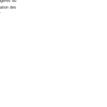
angères du
ation des
éloquence
on sur la
uchés par
ne nation,