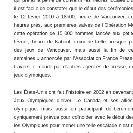
qui prend la peine de convertir les heures locales d’u
il est facile de constater que le début des cérémonies
le 12 févier 2010 à 18h00, heure de Vancouver, c
heures près, aux premières salves de l’Opération 
cette opération de 15 000 hommes lancée aux petit
février, heure de Kaboul, coïncide-t-elle presque p
des jeux de Vancouver, mais aussi la fin de ce
semaines » annoncée par l’Association France Presse l
travers le monde par d’autres agences de presse, co
jeux olympiques.
Les États-Unis ont fait l’histoire en 2002 en devena
Jeux Olympiques d’hiver. Le Canada et ses alliés
olympique, mais aussi en participant délibérémen
cyniquement prévue pour coïncider avec le début des 
les Olympiques pour mener une telle escalade n’est r