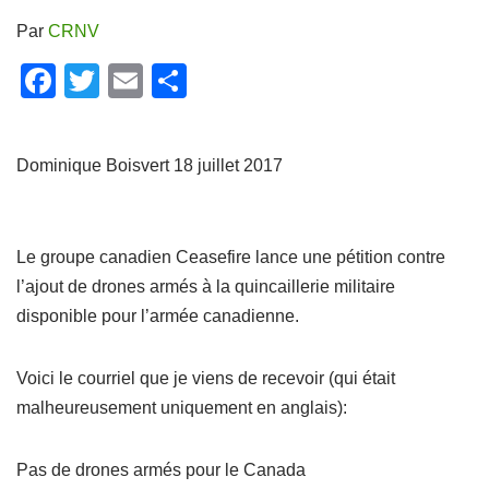
Par
CRNV
F
T
E
P
a
wi
m
ar
c
tt
ail
ta
Dominique Boisvert 18 juillet 2017
e
er
g
b
er
o
Le groupe canadien Ceasefire lance une pétition contre
o
l’ajout de drones armés à la quincaillerie militaire
k
disponible pour l’armée canadienne.
Voici le courriel que je viens de recevoir (qui était
malheureusement uniquement en anglais):
Pas de drones armés pour le Canada