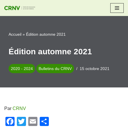
Aller
au
contenu
Accueil
»
Édition automne 2021
Édition automne 2021
2020 - 2024
Bulletins du CRNV
15 octobre 2021
Par
CRNV
F
T
E
P