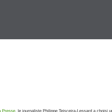
a Presse
, le journaliste Philippe Teisceira-Lessard a choisi u