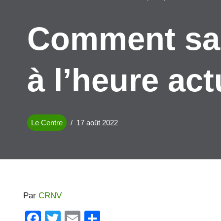
Comment sais
à l’heure act
Le Centre
17 août 2022
Par
CRNV
F
T
E
P