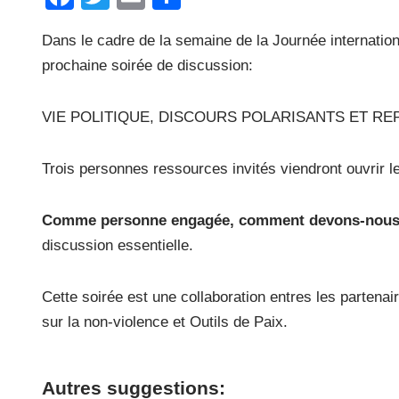
a
wi
m
ar
Dans le cadre de la semaine de la Journée internationa
c
tt
ail
ta
prochaine soirée de discussion:
e
er
g
b
er
VIE POLITIQUE, DISCOURS POLARISANTS ET REP
o
o
Trois personnes ressources invités viendront ouvrir 
k
Comme personne engagée, comment devons-nous p
discussion essentielle.
Cette soirée est une collaboration entres les partena
sur la non-violence et Outils de Paix.
Autres suggestions: