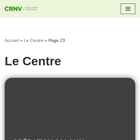
Aller
au
contenu
Accueil
»
Le Centre
»
Page 23
Le Centre