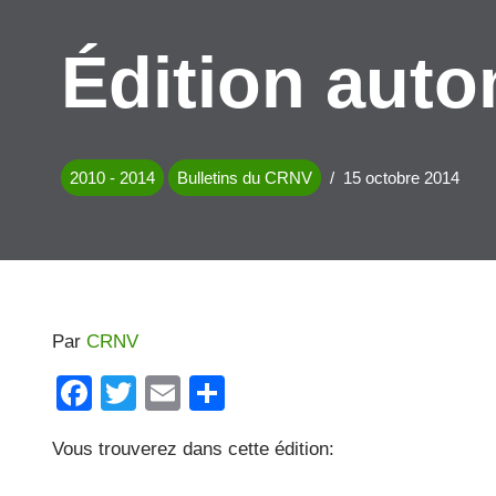
Édition aut
2010 - 2014
Bulletins du CRNV
15 octobre 2014
Par
CRNV
F
T
E
P
a
wi
m
ar
Vous trouverez dans cette édition:
c
tt
ail
ta