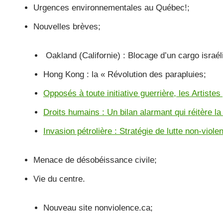
e
er
g
Urgences environnementales au Québec!;
b
er
Nouvelles brèves;
o
o
Oakland (Californie) : Blocage d’un cargo israél
k
Hong Kong : la « Révolution des parapluies;
Opposés à toute initiative guerrière, les Artiste
Droits humains : Un bilan alarmant qui réitère l
Invasion pétrolière : Stratégie de lutte non-viole
Menace de désobéissance civile;
Vie du centre.
Nouveau site nonviolence.ca;