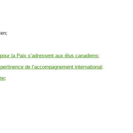
ien;
s pour la Paix s’adressent aux élus canadiens
;
a pertinence de l’accompagnement international;
nte
;