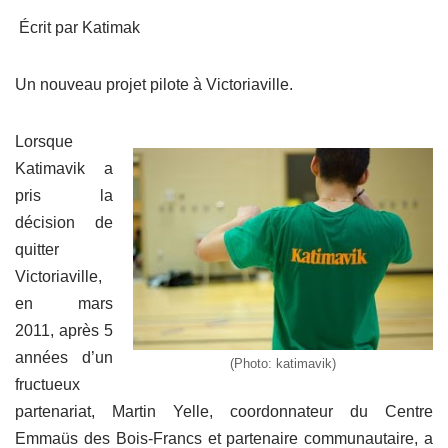
a
wi
m
ar
Écrit par Katimak
c
tt
ail
ta
e
er
g
Un nouveau projet pilote à Victoriaville.
b
er
o
Lorsque
o
Katimavik a
k
pris la
décision de
quitter
Victoriaville,
en mars
2011, après 5
années d’un
(Photo: katimavik)
fructueux
partenariat, Martin Yelle, coordonnateur du Centre
Emmaüs des Bois-Francs et partenaire communautaire, a