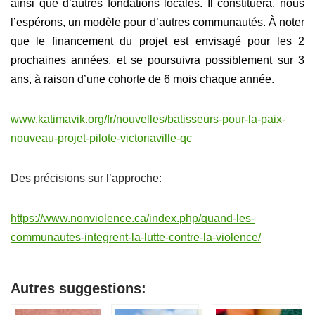
ainsi que d’autres fondations locales. Il constituera, nous
l’espérons, un modèle pour d’autres communautés. À noter
que le financement du projet est envisagé pour les 2
prochaines années, et se poursuivra possiblement sur 3
ans, à raison d’une cohorte de 6 mois chaque année.
www.katimavik.org/fr/nouvelles/batisseurs-pour-la-paix-
nouveau-projet-pilote-victoriaville-qc
Des précisions sur l’approche:
https://www.nonviolence.ca/index.php/quand-les-
communautes-integrent-la-lutte-contre-la-violence/
Autres suggestions: