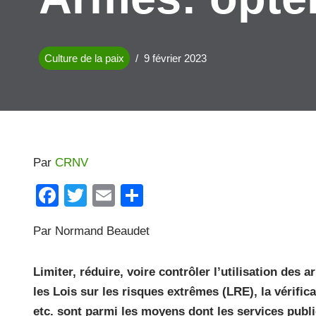
Culture de la paix
9 février 2023
Par
CRNV
F
T
E
P
a
wi
m
ar
Par Normand Beaudet
c
tt
ail
ta
e
er
g
Limiter, réduire, voire contrôler l’utilisation de
b
er
les Lois sur les risques extrêmes (LRE), la vérifi
o
etc. sont parmi les moyens dont les services publi