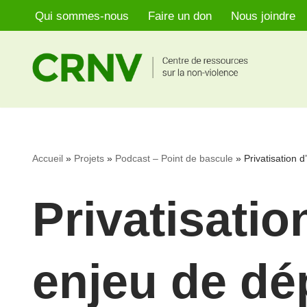
Qui sommes-nous
Faire un don
Nous joindre
Aller
au
contenu
Accueil
»
Projets
»
Podcast – Point de bascule
»
Privatisation
Privatisati
enjeu de dé